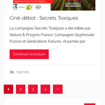
Ciné-débat : Secrets Toxiques
La campagne Secrets Toxiques a été initiée par
Nature & Progrès France, Campagne Glyphosate
France et Générations Futures, et portée par
Continuer la lecture
Agenda
Pagination
Articles
1
2
3
4
»
suivants
des