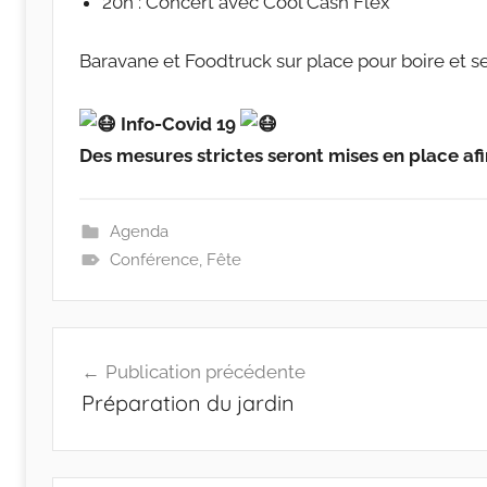
20h : Concert avec Cool Cash Flex
Baravane et Foodtruck sur place pour boire et se
Info-Covid 19
Des mesures strictes seront mises en place af
Agenda
Conférence
,
Fête
Navigation
Publication précédente
de
Préparation du jardin
l’article