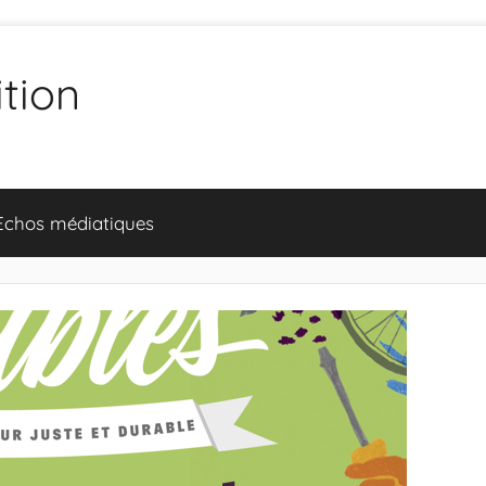
ition
Echos médiatiques