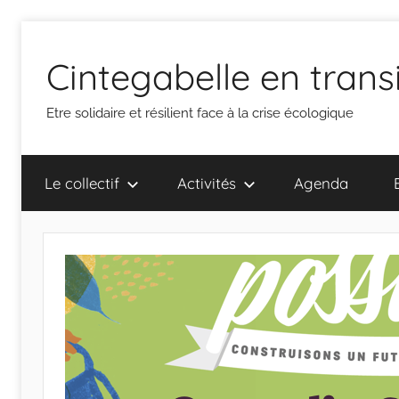
Aller
au
Cintegabelle en trans
contenu
Etre solidaire et résilient face à la crise écologique
Le collectif
Activités
Agenda